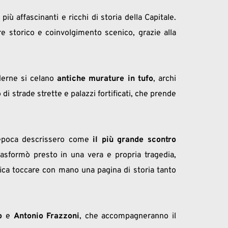
iù affascinanti e ricchi di storia della Capitale. 
re storico e coinvolgimento scenico, grazie alla 
derne si celano 
antiche murature in tufo
, archi 
i strade strette e palazzi fortificati, che prende 
’epoca descrissero come 
il più grande scontro 
trasformò presto in una vera e propria tragedia, 
ica toccare con mano una pagina di storia tanto 
o
 e 
Antonio Frazzoni
, che accompagneranno il 