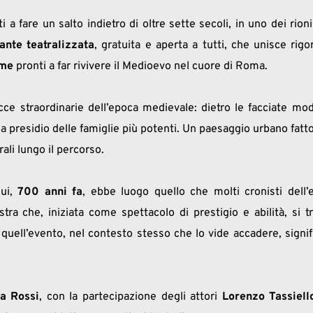
 fare un salto indietro di oltre sette secoli, in uno dei rioni p
rante teatralizzata
, gratuita e aperta a tutti, che unisce rigo
ume
 pronti a far rivivere il Medioevo nel cuore di Roma.
acce straordinarie dell’epoca medievale: dietro le facciate mo
 presidio delle famiglie più potenti. Un paesaggio urbano fatto d
rali lungo il percorso.
ui, 
700 anni fa
, ebbe luogo quello che molti cronisti dell
stra che, iniziata come spettacolo di prestigio e abilità, si 
 quell’evento, nel contesto stesso che lo vide accadere, signif
ra Rossi
, con la partecipazione degli attori 
Lorenzo Tassiell