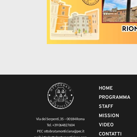
HOME
PROGRAMMA
STAFF
MISSION
Via dei Serpenti, 35 – 00184 Roma
VIDEO
 Tel. +39 064827604
 PEC ottobratamonticiana@pec.it
CONTATTI