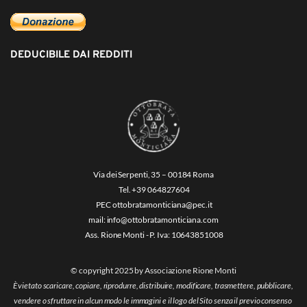
DEDUCIBILE DAI REDDITI
Via dei Serpenti, 35 – 00184 Roma
 Tel. +39 064827604
 PEC ottobratamonticiana@pec.it
mail: info@ottobratamonticiana.com
 Ass. Rione Monti - P. Iva: 10643851008
© copyright 2025 by Associazione Rione Monti
È vietato scaricare, copiare, riprodurre, distribuire, modificare, trasmettere, pubblicare, 
vendere o sfruttare in alcun modo le immagini e il logo del Sito senza il previo consenso 